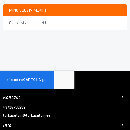
MINU SOOVINIMEKIRI
Ostukorvis pole tooteid.
Kontakt
+3726756289
tarkusetugi@tarkusetugi.ee
Info