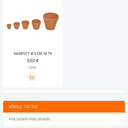
SAVIPOTT Ø 3 CM, 10 TK
3,02 €
Laos
VÕRDLE TOOTEID
Pole tooteid mida võrrelda.