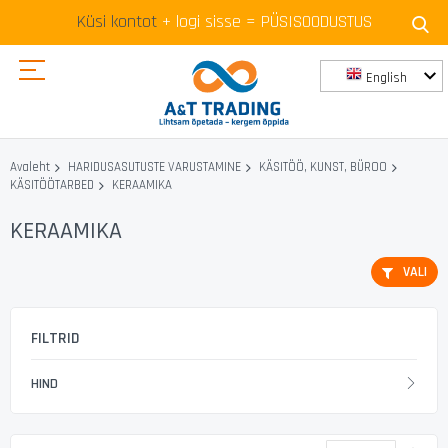
Küsi kontot
+ logi sisse = PÜSISOODUSTUS
English
Skip
to
Avaleht
HARIDUSASUTUSTE VARUSTAMINE
KÄSITÖÖ, KUNST, BÜROO
Content
KERAAMIKA
KÄSITÖÖTARBED
KERAAMIKA
VALI
FILTRID
HIND
Mää