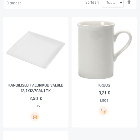
Sorteeri
3
toodet
kah
suu
KANDILISED TALDRIKUD VALGED
KRUUS
12,7X12,7CM, 1 TK
3,31 €
2,50 €
Laos
Laos