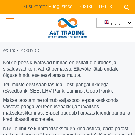
Küsi kontot
+ logi sisse = PÜSISOODUSTUS
English
Skip
to
Makseviisid
Avaleht
Content
Kõik e-poes kuvatavad hinnad on esitatud eurodes ja
sisaldavad kehtivat käibemaksu. Ettevõte jätab endale
õiguse hindu ette teavitamata muuta.
Tellimuste eest saab tasuda Eesti pangalinkidega
(Swedbank, SEB, LHV Pank, Luminor, Coop Pank).
Makse teostamine toimub väljaspool e-poe keskkonda
vastava panga või teenusepakkuja turvalises
maksekeskkonnas. E-poel puudub ligipääs kliendi panga ja
krediitkaardi andmetele.
NB! Tellimuse kinnitamiseks tuleb kindlasti vajutada pärast
maksmist nupule "Tagasi kaupmehe juurde". Kui Sa unustad