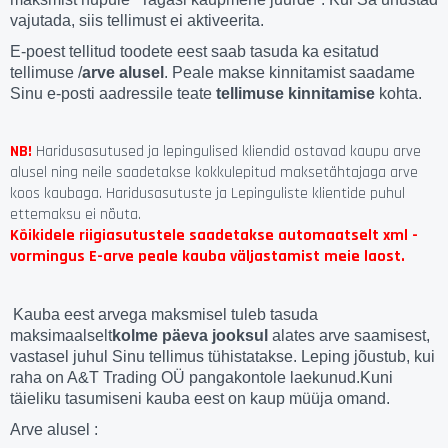
vajutada, siis tellimust ei aktiveerita.
E-poest tellitud toodete eest saab tasuda ka esitatud
tellimuse /
arve alusel
. Peale makse kinnitamist saadame
Sinu e-posti aadressile teate
tellimuse kinnitamise
kohta.
NB!
Haridusasutused ja lepingulised kliendid ostavad kaupu arve
alusel ning neile saadetakse kokkulepitud maksetähtajaga arve
koos kaubaga. Haridusasutuste ja Lepinguliste klientide puhul
ettemaksu ei nõuta.
Kõikidele riigiasutustele saadetakse automaatselt xml -
vormingus E-arve peale kauba väljastamist meie laost.
Kauba eest arvega maksmisel tuleb tasuda
maksimaalselt
kolme päeva jooksul
alates arve saamisest,
vastasel juhul Sinu tellimus tühistatakse. Leping jõustub, kui
raha on A&T Trading OÜ pangakontole laekunud.
Kuni
täieliku tasumiseni kauba eest on kaup müüja omand.
Arve alusel :