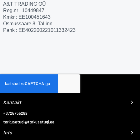
A&T TRADING OÜ
Reg.nr : 10449847
Kmkr : EE100451643
Osmussaare 8, Tallinn
Pank : EE402200221011332423
Kontakt
+3726756289
tarkusetugi@tarkusetugi.ee
Info